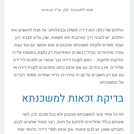
על
סגור לתגובות
עו"ד חן טיגר
משכנתא
לרכישת
החלום של כולנו הוא דירה משלנו ובבעלותנו. על מנת להגשים את
דירה
החלום, יש לעבור דרך מורכבת ולא פשוטה, שכן עלינו לצבור הון
עצמי מסוים ולקחת משכנתא מהבנקים ואם אפשר גם עוד קצת
יד
עזרה מההורים. הנדל"ן בשנים האחרונות רק נמצא במגמת עלייה
שנייה
והדעות חלוקות – האם לקנות דירה כבר עכשיו או לחכות לירידת
או
מחירים. אז בינתיים, גם אם אתם כרגע מתכוונים לקנות דירה או
דירה
גם אם רק חושבים על קנייה עתידית, כדאי שתדעו מספר דברים
חדשה
על המשכנתא.
–
בדיקת זכאות למשכנתא
מה
צריך
לא כל אחד זכאי למשכנתא מהבנק ולא בכל סכום. לכן, לפני
לדעת?
שאתם בכלל מחליטים לחתום על חוזה, רצוי מאוד שתגיעו לבנק
ותבדקו שאכן יש לכם זכאות. אם אתם חסרי דירה, כלומר זאת