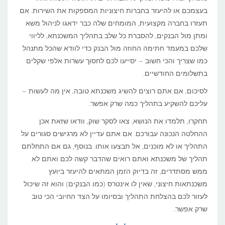
בעצמכם או להיעזר בחברות חיצוניות המספקות את השירות. אם
תעזרו בחברה מקצועית, המומחים שלה כבר ידאגו לניהול משא
ומתן מול הבנקים, להסברת כל שלב בתהליך המשכנתא, לליווי
שלכם במעמד חתימה החוזה מול הבנק כדי לוודא שהכל מתנהל
כמו שצריך והכי חשוב – יסייעו לכם לחסוך עשרות אלפי שקלים
בתשלומים החודשיים.
לסיכום, אם אתם רוצים להשיג משכנתא טובה, אין מה לעשות –
עליכם להשקיע בתהליך כמה שרק אפשר.
תחקרו, תלמדו את הנושא, צאו לסקר שוק, וודאו שזאת אכן
ההחלטה הנכונה עבורכם. אם אתם עדיין לא מרגישים סגורים על
התהליך או לא מוכנים, אל תבצעו אותו. בנוסף, גם אם התחלתם
תהליך של משכנתא ואתם רואים שהדבר קשה לכם ואתם לא
ממש מסתדרים, זה בדיוק הזמן המתאים להיעזר ביועץ
משכנתאות חיצוני, שאין לו אינטרס (כמו הבנקים) והוא זה שיכול
לעזור לכם בהצלחת התהליך ובסיומו על הצד החיובי הכי טוב
שרק אפשר.