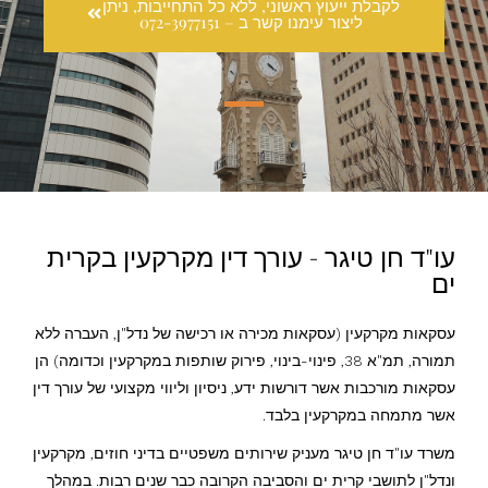
לקבלת ייעוץ ראשוני, ללא כל התחייבות, ניתן
ליצור עימנו קשר ב – 072-3977151
עו"ד חן טיגר - עורך דין מקרקעין בקרית
ים
עסקאות מקרקעין (עסקאות מכירה או רכישה של נדל"ן, העברה ללא
תמורה, תמ"א 38, פינוי-בינוי, פירוק שותפות במקרקעין וכדומה) הן
עסקאות מורכבות אשר דורשות ידע, ניסיון וליווי מקצועי של עורך דין
אשר מתמחה במקרקעין בלבד.
משרד עו"ד חן טיגר מעניק שירותים משפטיים בדיני חוזים, מקרקעין
ונדל"ן לתושבי קרית ים והסביבה הקרובה כבר שנים רבות. במהלך