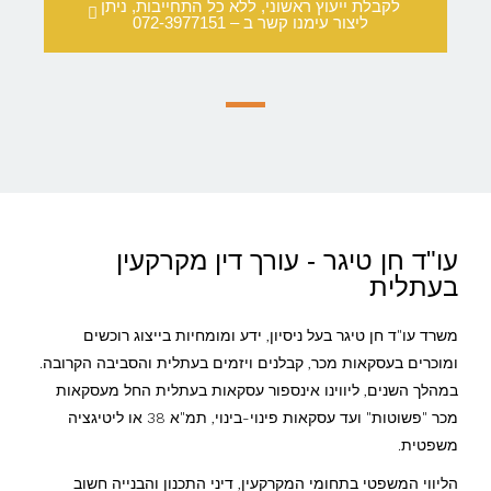
לקבלת ייעוץ ראשוני, ללא כל התחייבות, ניתן
ליצור עימנו קשר ב – 072-3977151
עו"ד חן טיגר - עורך דין מקרקעין
בעתלית
משרד עו"ד חן טיגר בעל ניסיון, ידע ומומחיות בייצוג רוכשים
ומוכרים בעסקאות מכר, קבלנים ויזמים בעתלית והסביבה הקרובה.
במהלך השנים, ליווינו אינספור עסקאות בעתלית החל מעסקאות
מכר "פשוטות" ועד עסקאות פינוי-בינוי, תמ"א 38 או ליטיגציה
משפטית.
הליווי המשפטי בתחומי המקרקעין, דיני התכנון והבנייה חשוב