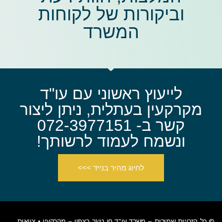
וביקורות של לקוחות
המשרד​
לייעוץ ראשוני עם עו"ד
מקרקעין בעתלית, ניתן ליצור
קשר ב- 072-3977151
ונשמח לעמוד לרשותך!
לחיוג מהיר בנייד >>>
© כל הזכויות שמורות –
משרד עו"ד חן טיגר בצפון
– מקרקעין • צוואות