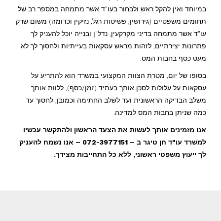
במיוחד ואין להקל ראש ולבחור בעו"ד אשר מתמחה במספר רב של
תחומים משפטיים (גירושין, פשיטות רגל, נזיקין וכדומה) משום שרק
עו"ד אשר מתמחה בדיני מקרקעין, נדל"ן ובנייה יוכל להעניק לך
פתרונות יצירתיים, לזהות מראש עסקאות בעייתיות ולחסוך לך לא
מעט כסף בחבות המס.
בסופו של יום, מטרת הצוות המקצועי במשרד הוא להתריע על
עסקאות על עלולות לסכן אותך בעתיד (זמן/כסף), ללוות אותך
משלב הבדיקה הראשונית ועד לשלב החתימה וכמובן, לחסוך עד
כמה שניתן בחבות המס למדינה.
אנו מזמינים אותך לעשות את הצעד הראשון ולהתקשר עכשיו
למשרד עו"ד חן טיגר ב – 072-3977151 – אנו נשמח להעניק
לך ייעוץ משפטי ראשוני, ללא כל התחייבות מצידך.